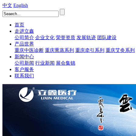
中文
English
首页
走进立鑫
公司简介
企业文化
荣誉资质
发展轨迹
团队建设
产品世界
重庆中医诊断
重庆熏蒸系列
重庆牵引系列
重庆艾灸系列
新闻中心
公司新闻
行业新闻
展会集锦
客户服务
联系我们